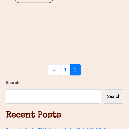
←
1
2
Search
Search
Recent Posts